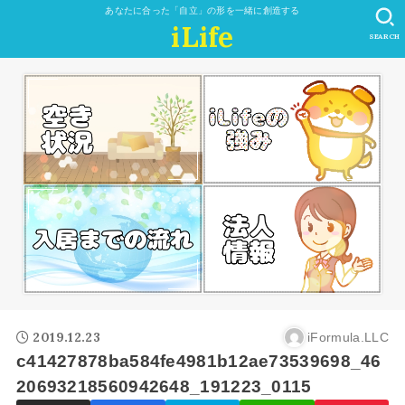
あなたに合った「自立」の形を一緒に創造する
iLife
SEARCH
2019.12.23
iFormula.LLC
c41427878ba584fe4981b12ae73539698_46
20693218560942648_191223_0115