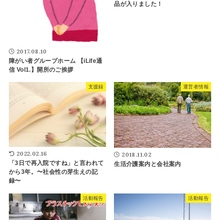
品が入りました！
2017.08.10
障がい者グループホーム 【iLife通
信 Vol1.】開所のご挨拶
支援録
運営者情報
2022.02.16
2018.11.02
「3日で再入院ですね」と言われて
生活介護案内と会社案内
から3年。〜社会性の芽生えの記
録〜
活動報告
活動報告