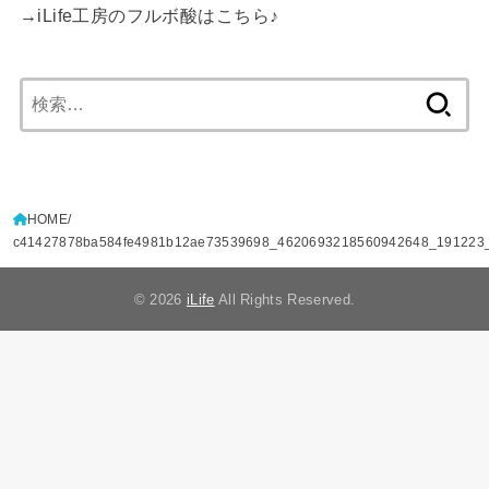
→
iLife工房のフルボ酸はこちら
♪
検
索:
HOME
c41427878ba584fe4981b12ae73539698_4620693218560942648_191223
© 2026
iLife
All Rights Reserved.