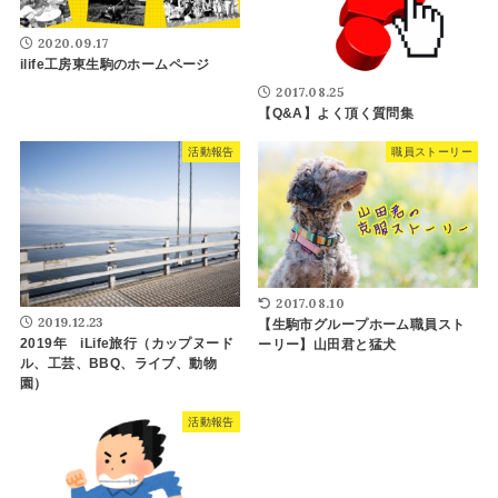
2020.09.17
ilife工房東生駒のホームページ
2017.08.25
【Q&A】よく頂く質問集
活動報告
職員ストーリー
2017.08.10
2019.12.23
【生駒市グループホーム職員スト
2019年 iLife旅行（カップヌード
ーリー】山田君と猛犬
ル、工芸、BBQ、ライブ、動物
園）
活動報告