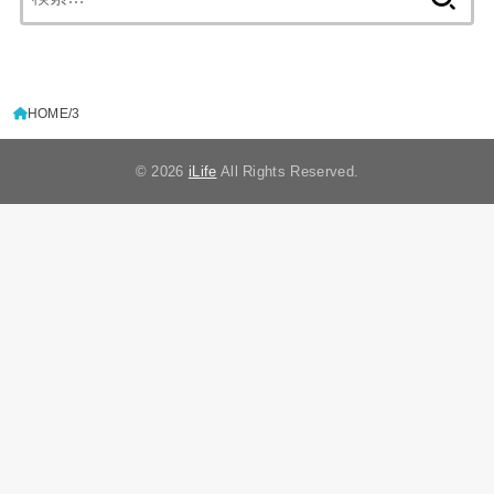
索:
HOME
3
© 2026
iLife
All Rights Reserved.