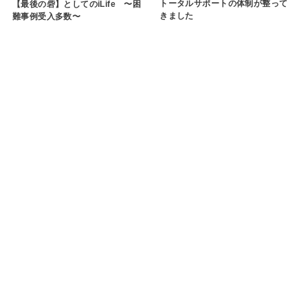
トータルサポートの体制が整って
【最後の砦】としてのiLife 〜困
きました
難事例受入多数〜