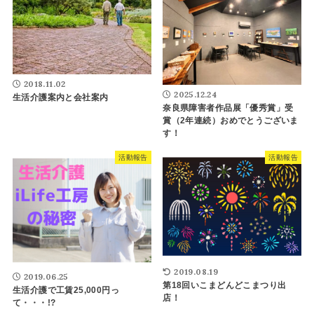
2018.11.02
2025.12.24
生活介護案内と会社案内
奈良県障害者作品展「優秀賞」受
賞（2年連続）おめでとうございま
す！
活動報告
活動報告
2019.08.19
2019.06.25
第18回いこまどんどこまつり出
生活介護で工賃25,000円っ
店！
て・・・!?