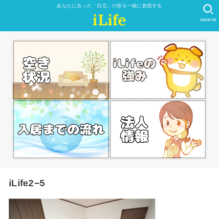
あなたに合った「自立」の形を一緒に創造する
iLife
SEARCH
iLife2−5