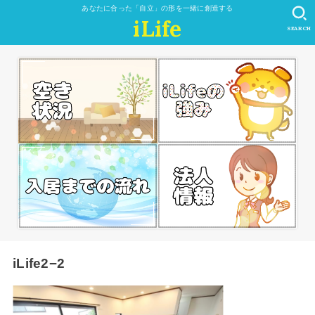
あなたに合った「自立」の形を一緒に創造する
iLife
SEARCH
iLife2−2